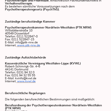
Psychotherapie und Pharmazie
, einschließlich Fachkundenachweis in
Verhaltenstherapie
.
Es bestehen sämtliche Voraussetzungen nach dem
Psychotherapeutengesetz (PsychThG)
.
Zuständige berufsständige Kammer
Psychotherapeutenkammer Nordrhein-Westfalen (PTK NRW)
Willstätterstraße 10
40549 Düsseldorf
Telefon: 0211 522847-0
Fax: 0211 522847-15
E-Mail: info@ptk-nrw.de
Internet:
www.ptk-nrw.de
Zuständige Aufsichtsbehörde
Kassenärztliche Vereinigung Westfalen-Lippe (KVWL)
Robert-Schimrigk-Str. 4–6
44141 Dortmund
Telefon: 0231 94 32 0
Fax: 0231 94 32 55 55
E-Mail: kvinfo@kvwl.de
Internet:
www.kvwl.de
Berufsrechtliche Regelungen
Die folgenden berufsrechtlichen Bestimmungen sind maßgeblich:
Berufsordnung der Psychotherapeutenkammer Nordrhein-Westfalen
(PTK NRW)