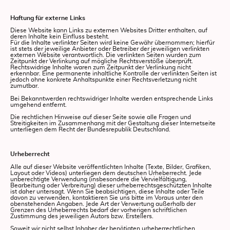
Haftung für externe Links
Diese Website kann Links zu externen Websites Dritter enthalten, auf
deren Inhalte kein Einfluss besteht.
Für die Inhalte verlinkter Seiten wird keine Gewähr übernommen; hierfür
ist stets der jeweilige Anbieter oder Betreiber der jeweiligen verlinkten
externen Website verantwortlich. Die verlinkten Seiten wurden zum
Zeitpunkt der Verlinkung auf mögliche Rechtsverstöße überprüft.
Rechtswidrige Inhalte waren zum Zeitpunkt der Verlinkung nicht
erkennbar. Eine permanente inhaltliche Kontrolle der verlinkten Seiten ist
jedoch ohne konkrete Anhaltspunkte einer Rechtsverletzung nicht
zumutbar.
Bei Bekanntwerden rechtswidriger Inhalte werden entsprechende Links
umgehend entfernt.
Die rechtlichen Hinweise auf dieser Seite sowie alle Fragen und
Streitigkeiten im Zusammenhang mit der Gestaltung dieser Internetseite
unterliegen dem Recht der Bundesrepublik Deutschland.
Urheberrecht
Alle auf dieser Website veröffentlichten Inhalte (Texte, Bilder, Grafiken,
Layout oder Videos) unterliegen dem deutschen Urheberrecht. Jede
unberechtigte Verwendung (insbesondere die Vervielfältigung,
Bearbeitung oder Verbreitung) dieser urheberrechtsgeschützten Inhalte
ist daher untersagt. Wenn Sie beabsichtigen, diese Inhalte oder Teile
davon zu verwenden, kontaktieren Sie uns bitte im Voraus unter den
obenstehenden Angaben. Jede Art der Verwertung außerhalb der
Grenzen des Urheberrechts bedarf der vorherigen schriftlichen
Zustimmung des jeweiligen Autors bzw. Erstellers.
Soweit wir nicht selbst Inhaber der benötigten urheberrechtlichen