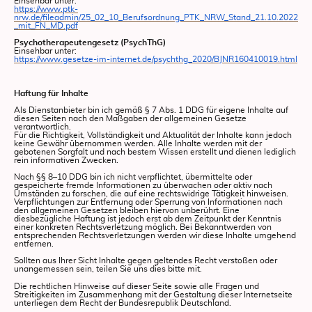
Einsehbar unter:
https://www.ptk-
nrw.de/fileadmin/25_02_10_Berufsordnung_PTK_NRW_Stand_21.10.2022
_mit_FN_MD.pdf
Psychotherapeutengesetz (PsychThG)
Einsehbar unter:
https://www.gesetze-im-internet.de/psychthg_2020/BJNR160410019.html
Haftung für Inhalte
Als Dienstanbieter bin ich gemäß § 7 Abs. 1 DDG für eigene Inhalte auf
diesen Seiten nach den Maßgaben der allgemeinen Gesetze
verantwortlich.
Für die Richtigkeit, Vollständigkeit und Aktualität der Inhalte kann jedoch
keine Gewähr übernommen werden. Alle Inhalte werden mit der
gebotenen Sorgfalt und nach bestem Wissen erstellt und dienen lediglich
rein informativen Zwecken.
Nach §§ 8–10 DDG bin ich nicht verpflichtet, übermittelte oder
gespeicherte fremde Informationen zu überwachen oder aktiv nach
Umständen zu forschen, die auf eine rechtswidrige Tätigkeit hinweisen.
Verpflichtungen zur Entfernung oder Sperrung von Informationen nach
den allgemeinen Gesetzen bleiben hiervon unberührt. Eine
diesbezügliche Haftung ist jedoch erst ab dem Zeitpunkt der Kenntnis
einer konkreten Rechtsverletzung möglich. Bei Bekanntwerden von
entsprechenden Rechtsverletzungen werden wir diese Inhalte umgehend
entfernen.
Sollten aus Ihrer Sicht Inhalte gegen geltendes Recht verstoßen oder
unangemessen sein, teilen Sie uns dies bitte mit.
Die rechtlichen Hinweise auf dieser Seite sowie alle Fragen und
Streitigkeiten im Zusammenhang mit der Gestaltung dieser Internetseite
unterliegen dem Recht der Bundesrepublik Deutschland.