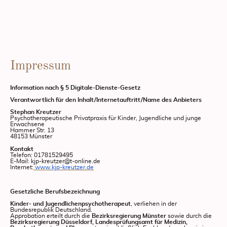
Impressum
Information nach § 5 Digitale-Dienste-Gesetz
Verantwortlich für den Inhalt/Internetauftritt/Name des Anbieters
Stephan Kreutzer
Psychotherapeutische Privatpraxis für Kinder, Jugendliche und junge
Erwachsene
Hammer Str. 13
48153 Münster
Kontakt
Telefon: 01781529495
E-Mail: kjp-kreutzer@t-online.de
Internet:
www.kjp-kreutzer.de
Gesetzliche Berufsbezeichnung
Kinder- und Jugendlichenpsychotherapeut
, verliehen in der
Bundesrepublik Deutschland.
Approbation erteilt durch die
Bezirksregierung Münster
sowie durch die
Bezirksregierung Düsseldorf, Landesprüfungsamt für Medizin,